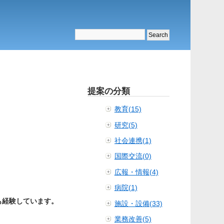
提案の分類
教育(15)
研究(5)
社会連携(1)
国際交流(0)
広報・情報(4)
病院(1)
も経験しています。
施設・設備(33)
業務改善(5)