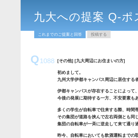
九大への提案 Q-ポ
これまでのご提案と回答
投稿する
Q
1088
[その他]
[九大周辺にお住まいの方]
初めまして。
九州大学伊都キャンパス周辺に居住する
伊都キャンパスが存在することによって
今後の発展に期待する一方、不安要素も
多くの学生が自転車で往来する際、時間
その集団が道路を挟んで左右両側とも同
集団の自転車が一斉に逆走して来て通り
昨今、自転車においても飲酒運転までの