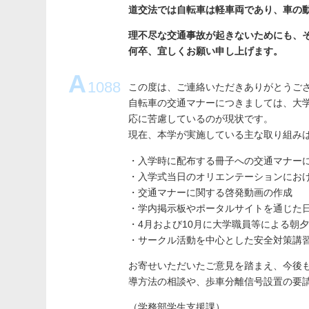
道交法では自転車は軽車両であり、車の
理不尽な交通事故が起きないためにも、
何卒、宜しくお願い申し上げます。
A
1088
この度は、ご連絡いただきありがとうご
自転車の交通マナーにつきましては、大
応に苦慮しているのが現状です。
現在、本学が実施している主な取り組み
・入学時に配布する冊子への交通マナー
・入学式当日のオリエンテーションにお
・交通マナーに関する啓発動画の作成
・学内掲示板やポータルサイトを通じた
・4月および10月に大学職員等による朝
・サークル活動を中心とした安全対策講
お寄せいただいたご意見を踏まえ、今後
導方法の相談や、歩車分離信号設置の要
（学務部学生支援課）