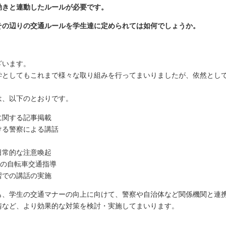
動きと連動したルールが必要です。
その辺りの交通ルールを学生達に定められては如何でしょうか。
ざいます。
学としてもこれまで様々な取り組みを行ってまいりましたが、依然とし
は、以下のとおりです。
に関する記事掲載
ける警察による講話
日常的な注意喚起
夕の自転車交通指導
習での講話の実施
も、学生の交通マナーの向上に向けて、警察や自治体など関係機関と連
請など、より効果的な対策を検討・実施してまいります。