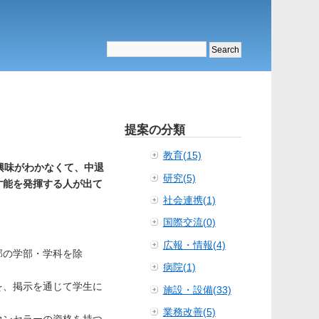
提案の分類
教育(15)
興味がわかなくて、中退
研究(5)
才能を発揮する人が出て
社会連携(1)
国際交流(0)
広報・情報(4)
部の学部・学科を除
病院(1)
を、掲示を通じて学生に
施設・設備(33)
業務改善(5)
ウンセラーの資格を持つ