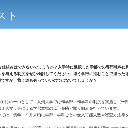
スト
な仕組みはできないでしょうか？入学時に選択した学部での専門教科に
スを与える制度をぜひ検討してください。違う学部に進むことで違った
単ですが、救う道も有っていいのではないでしょうか？
の対応の一つとして、九州大学では転学部・転学科の制度を実施し（一
のミスマッチによる学習意欲の低下を防ぐ取り組みを行っています。
いては、例年、９月末頃に学部・学科ごとの受入可能人数や審査方法等
健康支援センターに設置している学生相談室では、臨床心理士や大学カ