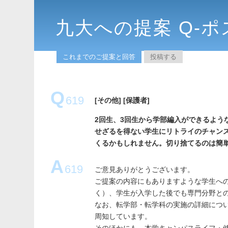
九大への提案 Q-ポ
これまでのご提案と回答
投稿する
Q
619
[その他]
[保護者]
2回生、3回生から学部編入ができるよう
せざるを得ない学生にリトライのチャン
くるかもしれません。切り捨てるのは簡
A
619
ご意見ありがとうございます。
ご提案の内容にもありますような学生へ
く）、学生が入学した後でも専門分野と
なお、転学部・転学科の実施の詳細につ
周知しています。
そのほかにも、本学キャンパスライフ・