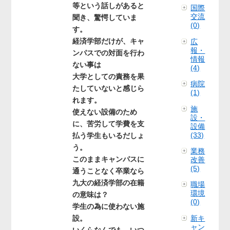
等という話しがあると
国際
交流
聞き、驚愕していま
(0)
す。
経済学部だけが、キャ
広
報・
ンパスでの対面を行わ
情報
ない事は
(4)
大学としての責務を果
病院
たしていないと感じら
(1)
れます。
施
使えない設備のため
設・
に、苦労して学費を支
設備
(33)
払う学生もいるだしょ
う。
業務
このままキャンパスに
改善
(5)
通うことなく卒業なら
九大の経済学部の在籍
職場
環境
の意味は？
(0)
学生の為に使わない施
設。
新キ
ャン
いくらなんでも、いつ