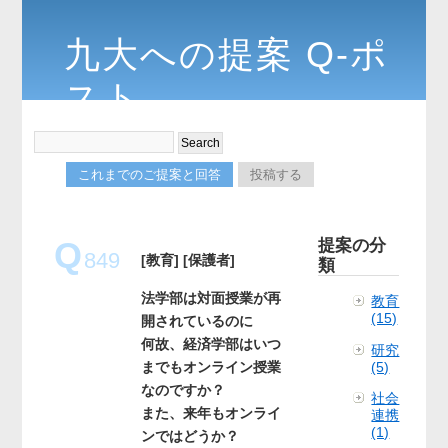
九大への提案 Q-ポ
スト
これまでのご提案と回答
投稿する
Q
提案の分
849
[教育]
[保護者]
類
法学部は対面授業が再
教育
(15)
開されているのに
何故、経済学部はいつ
研究
(5)
までもオンライン授業
なのですか？
社会
また、来年もオンライ
連携
(1)
ンではどうか？