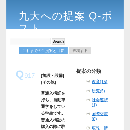
九大への提案 Q-ポ
スト
これまでのご提案と回答
投稿する
Q
提案の分類
917
[施設・設備]
教育(15)
[その他]
研究(5)
普通入構証を
持ち、自動車
社会連携
(1)
通学をしてい
る学生です。
国際交流
(0)
普通入構証の
購入の際に駐
広報・情