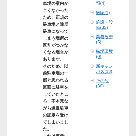
報(4)
車場の案内が
全くなかった
病院(1)
ため、正規の
施設・設
駐車場と違反
備(33)
駐車になって
業務改善
しまう場所の
(5)
区別がつかな
職場環境
くなる場合が
(0)
あります。
そのため、以
新キャン
パス(13)
前駐車場の一
部と思われる
その他
(36)
区画に駐車を
していたとこ
ろ、不本意な
がら違反駐車
の認定を受け
てしまいまし
た。
これは事前に