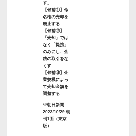
す。
【候補①】命
名権の売却を
廃止する
【候補②】
「売却」では
なく「提携」
のみにし、金
銭の取引をな
くす
【候補③】企
業規模によっ
て売却金額を
調整する
※朝日新聞
2023/10/29 朝
刊1面（東京
版）