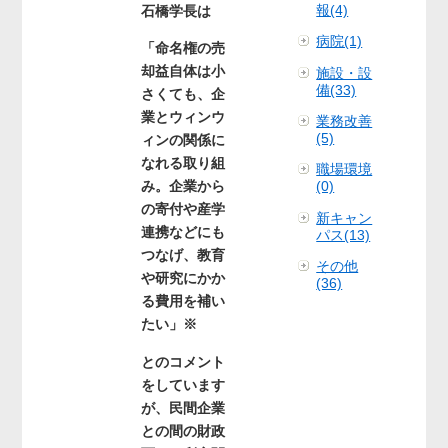
報(4)
石橋学長は
病院(1)
「命名権の売
却益自体は小
施設・設
備(33)
さくても、企
業とウィンウ
業務改善
(5)
ィンの関係に
なれる取り組
職場環境
み。企業から
(0)
の寄付や産学
新キャン
連携などにも
パス(13)
つなげ、教育
その他
や研究にかか
(36)
る費用を補い
たい」※
とのコメント
をしています
が、民間企業
との間の財政