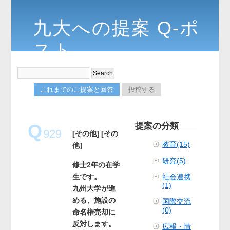
九大への提案 Q-ポ
スト
これまでのご提案と回答
投稿する
Q
提案の分類
929
[その他]
[その
教育(15)
他]
研究(5)
修士2年の在学
生です。
社会連携
(1)
九州大学が進
める、施設の
国際交流
(0)
命名権売却に
反対します。
広報・情