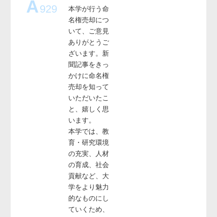
A
929
本学が行う命
名権売却につ
いて、ご意見
ありがとうご
ざいます。新
聞記事をきっ
かけに命名権
売却を知って
いただいたこ
と、嬉しく思
います。
本学では、教
育・研究環境
の充実、人材
の育成、社会
貢献など、大
学をより魅力
的なものにし
ていくため、