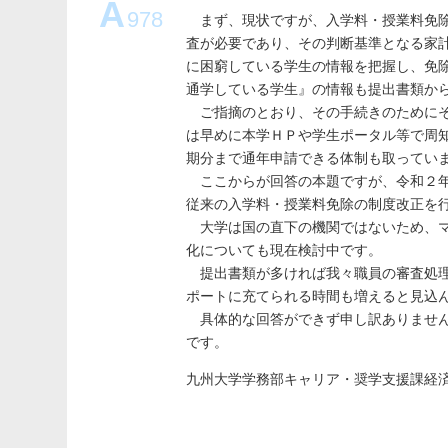
A
978
まず、現状ですが、入学料・授業料免除
査が必要であり、その判断基準となる家
に困窮している学生の情報を把握し、免
通学している学生』の情報も提出書類か
ご指摘のとおり、その手続きのためにそ
は早めに本学ＨＰや学生ポータル等で周
期分まで通年申請できる体制も取ってい
ここからが回答の本題ですが、令和２年
従来の入学料・授業料免除の制度改正を
大学は国の直下の機関ではないため、マ
化についても現在検討中です。
提出書類が多ければ我々職員の審査処理
ポートに充てられる時間も増えると見込
具体的な回答ができず申し訳ありません
です。
九州大学学務部キャリア・奨学支援課経