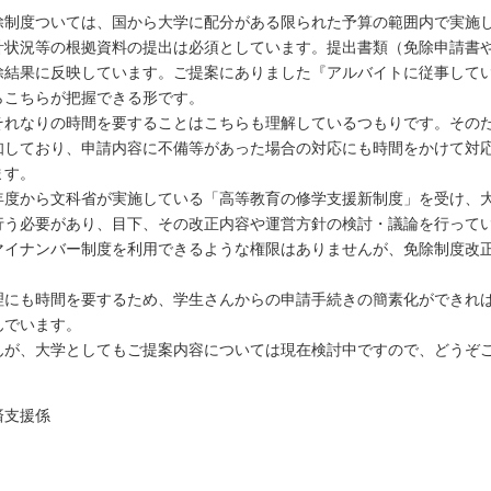
制度ついては、国から大学に配分がある限られた予算の範囲内で実施
計状況等の根拠資料の提出は必須としています。提出書類（免除申請書
除結果に反映しています。ご提案にありました『アルバイトに従事して
らこちらが把握できる形です。
れなりの時間を要することはこちらも理解しているつもりです。その
知しており、申請内容に不備等があった場合の対応にも時間をかけて対
ます。
度から文科省が実施している「高等教育の修学支援新制度」を受け、
行う必要があり、目下、その改正内容や運営方針の検討・議論を行って
イナンバー制度を利用できるような権限はありませんが、免除制度改
にも時間を要するため、学生さんからの申請手続きの簡素化ができれ
んでいます。
が、大学としてもご提案内容については現在検討中ですので、どうぞ
済支援係