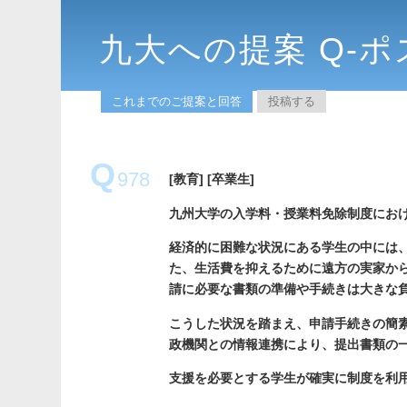
九大への提案 Q-ポ
これまでのご提案と回答
投稿する
Q
978
[教育]
[卒業生]
九州大学の入学料・授業料免除制度にお
経済的に困難な状況にある学生の中には
た、生活費を抑えるために遠方の実家か
請に必要な書類の準備や手続きは大きな
こうした状況を踏まえ、申請手続きの簡
政機関との情報連携により、提出書類の
支援を必要とする学生が確実に制度を利