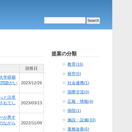
提案の分類
教育(15)
回答日
研究(5)
大学研都
諸問題がい
2023/12/26
社会連携(1)
国際交流(0)
っと注意
広報・情報(4)
されてし
2023/03/13
病院(1)
ーが悪す
施設・設備(33)
のながら
2022/11/09
業務改善(5)