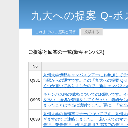
九大への提案 Q-ポ
これまでのご提案と回答
投稿する
ご提案と回答の一覧(新キャンパス)
No
九州大学伊都キャンパスツアーにも参加して子
Q
931
市駅からの通学です。この「九大への提案 Q
くつか書いてありましたので、新キャンパスへの
キャンパス内の樹木についてのお願いです。イ
Q
905
を払い、適切な管理をしてください。箱崎から
まったことは本当に遺憾でした。更に、「安全の
九州大学の自転車マナーについてです。九州大
Q
899
ぎますのでご連絡しました。（若い人でのマナ
走行、並走走行、歩行者専用？道路での走行、信