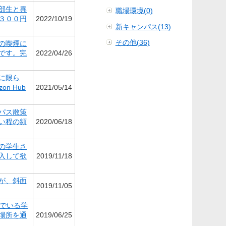
部生と異
職場環境(0)
３００円
2022/10/19
新キャンパス(13)
その他(36)
の喫煙に
です。完
2022/04/26
に限ら
 Hub
2021/05/14
パス散策
い程の頻
2020/06/18
の学生さ
入して欲
2019/11/18
が、斜面
2019/11/05
んでいる学
場所を通
2019/06/25