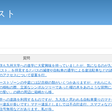
スト
質問
供も九州大学への進学に大変興味を持っていましたが、気になるのが九
-ポスト」を拝見するとバスの減便や自転車の通学による違法駐車などの
アクセスについて提案を行..
ーストゾーンの中庭には記念樹の類がいくつかありますが、それらにも
の移転の際、立派なシンボルツリーであった櫂の木をあのような状態に
誓い」の碑の周辺に箱崎から移..
学への道路を利用するものですが、九大生と思われる自転車乗りのマナ
ー違反が多いです）マナー違反としましては不点灯走行、スマフォなど
号無視などがあります。私が歩..