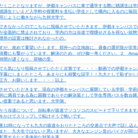
だくこととなりますが、伊都キャンパスに車で通学する際に聴講生は学
聴講生といえど入学料や授業料を支払い学生として構内に入るのに毎回
じように働きながら九州大学で..
できなかったのでこちらに投稿させていただきます。伊都キャンパスで
が全面的に禁止されており、学内の方は歩道で喫煙せざるを得ない状態
所の設置は検討されなかったの..
すが、改めて要望いたします。郊外への立地故に、昼食の選択肢が非常
費にも繋がっています。解決のため、ぜひ御一考ください。２ Amazon
間が遅くなり、荷物の受..
ても気になり投稿させていただく次第です。・・・動画での伊都キャン
字幕にしましたところ、あまりにも頻繁な誤字！！九大として恥ずかし
方、お願いします。・・・以上..
させていただきます。現在の伊都キャンパスに展開している学部・学府
的に満員である為に困難でありその解決策として学生専用バスを数台購
提案であると思います。大学側..
かう歩道について、自転車が坂道でソコソコのスピードで下りてきます
キかけてスリップして転けそうで怖いです。
夜11時になっても九大の坂道をおりたところの交差点で大声で話し込
また、九大生ではないと思いますが、大きなエンジン音のバイクが同じ
置するなど具体的な対策を実..