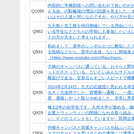
内容的に学務部様への問い合わせで良いのかわか
Q
1085
える会」の駐輪場の増設の話題を見ました。ま
いはその人達と同じなのですが、やり方や見た
九大祭と芸工祭を同日開催している理由につ
Q
962
いる学生などどちらの学祭にも参加したい人
トの方が大きいと考えられます。
初めまして。貴学のシンボルロゴに酷似した
Q
941
る投稿などから、貴学の生徒、ないし関係者と思われる
（https://www.youtube.com/@quchann..
大橋のキャンパスに通っている、おそらく野
Q
936
ットがささっている、だいたいみんなサドルが
横並びで走る、交差点もすごいスピードで横断
2024年2月24日、九大の応援団と思われ
Q
935
るさく大迷惑でした。西警察へ通報し、一度
度、通報しやっと取りやめました。非常に悪質
修士2年の在学生です。九州大学が進める、
Q
929
企業とウィンウィンの関係になれる取り組み
い」※とのコメントをしていますが、民間企業
伊都キャンパスと筑紫キャンパスを結ぶバス
Q
906
スでのサービスを受けるための通学には運用