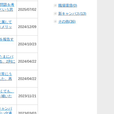
通問題を考
職場環境(0)
という思
2025/07/02
新キャンパス(13)
その他(36)
に属して
きメリッ
2024/12/09
を報告す
2024/10/23
たまにバ
る、2列に
2024/04/22
非常にう
した。再
2024/04/22
くても、
を補いた
2023/11/21
キャンパ
近い交通
2023/03/03