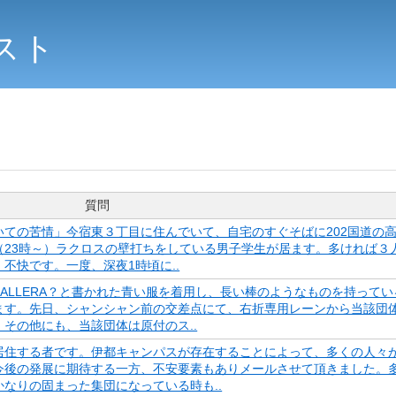
スト
質問
ての苦情」今宿東３丁目に住んでいて、自宅のすぐそばに202国道の
（23時～）ラクロスの壁打ちをしている男子学生が居ます。多ければ３
不快です。一度、深夜1時頃に..
ALLERA？と書かれた青い服を着用し、長い棒のようなものを持ってい
ます。先日、シャンシャン前の交差点にて、右折専用レーンから当該団
その他にも、当該団体は原付のス..
居住する者です。伊都キャンパスが存在することによって、多くの人々
今後の発展に期待する一方、不安要素もありメールさせて頂きました。
なりの固まった集団になっている時も..