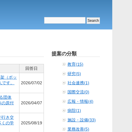
提案の分類
教育(15)
回答日
研究(5)
高架（ボッ
人です。
2026/07/02
社会連携(1)
国際交流(0)
る団体
広報・情報(4)
体の原付
2026/04/07
病院(1)
が行き交
施設・設備(33)
多くの学
2025/08/19
業務改善(5)