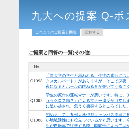
九大への提案 Q-ポ
これまでのご提案と回答
投稿する
ご提案と回答の一覧(その他)
No
「貴大学の学生と思われる、生徒の素行につい
Q
1098
クスカルバート）がありますが、そこで深夜
夜になるとボールの跳ねる音が響いてうるさく
学生の原付の運転マナーが悪いです。特に、B
Q
1092
（ラクロス部？）によるマナー違反が目立ち
に追い越され、危うく衝突するところでした。
初めまして。九州大学伊都キャンパス周辺に
Q
1088
い地域活性にも役立っているかと思います。
生が自転車で往来する際、時間帯によってはか