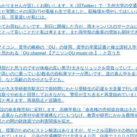
りませんが宜しくお願いします。X（旧Twitter）で「九州大学の交
た実際にその演説(?)や看板も生で見ました。駐輪場を増やしてほしい
目、言葉遣いが私には..
いてお尋ねしたいです。別日に開催した方が、両キャンパスのサークル
にとって良いことだと私は考えます。また両学祭の集客の増加も期待で
アイコン、貴学の略称の「QU」の使用、貴学の卒業証書と修士課程入学
「QU channel 【アニソンQU music ch.】」と言う方
球部だと思うのですが体格の良い男子(大きなリュックを背負っていて、
高いのに乗っている)数名の自転車マナーが悪いです。道の真ん中を走
、など高齢の方や小さな子ども..
る学生が九大学研都市駅北口で長時間にわたり受験生の応援を大音量で行い
は取りやめると回答しておきながら、警官が立ち去ると再度始めていま
と考えます。再発防止と近隣住..
施設の命名権売却に反対します。石橋学長は「命名権の売却益自体は小さ
。企業からの寄付や産学連携などにもつなげ、教育や研究にかかる費用
との間の財政面での利害関係を拡大..
は、授業のためのピストン輸送はありますが、サークル活動やその他の
されていません。公共の交通機関では片道９４０円、往復で２０００円