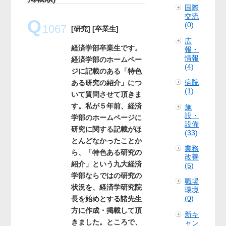
国際
交流
Q
(0)
1067
[研究]
[卒業生]
広
経済学部卒業生です。
報・
情報
経済学部のホームペー
(4)
ジに記載のある「特色
病院
ある研究の紹介」につ
(1)
いて質問させて頂きま
す。私が５年前、経済
施
設・
学部のホームページに
設備
研究に関する記載がほ
(33)
とんどなかったことか
業務
ら、「特色ある研究の
改善
紹介」という九大経済
(5)
学部ならではの研究の
職場
状況を、経済学研究院
環境
(0)
長を始めとする諸先生
方に作成・掲載して頂
新キ
きました。ところで、
ャン