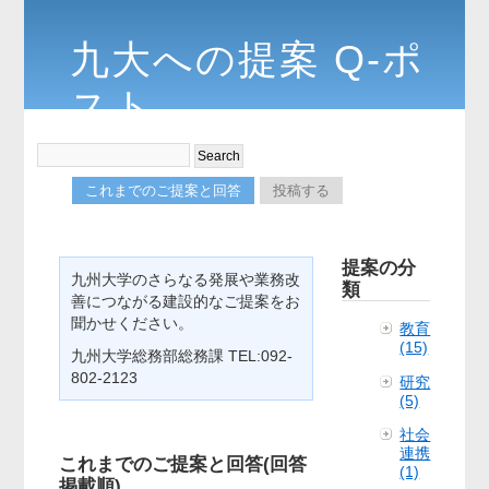
九大への提案 Q-ポ
スト
これまでのご提案と回答
投稿する
提案の分
九州大学のさらなる発展や業務改
類
善につながる建設的なご提案をお
聞かせください。
教育
(15)
九州大学総務部総務課 TEL:092-
802-2123
研究
(5)
社会
連携
これまでのご提案と回答(回答
(1)
掲載順)